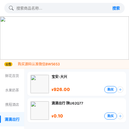
搜索
购买源码认准微信BW5653
公告
鲜花百货
宝安-大兴
926.00
购买
水果奶茶
滴滴出行 陕U62Q77
携程酒店
0.10
购买
滴滴出行